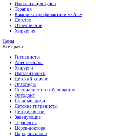
Имплантация зубов
Терапия
Комплекс профилактики «32ok»
Детство
Отбеливание
Хирургия
Цены
Все врачи
Гигиенисты
Анестезиолог
Хирурги
Имплантологи
Детский хирург
Ортопеды
Специалист по отбеливанию
Ортодонт
Главные врачи
Детские гигиенисты
Детские врачи
Заведующие
Терапевты
Церек-доктора
Пародонтологи