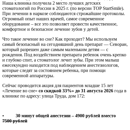
Наша клиника получила 2 место лучших детских
стоматологий по России в 2025 г. (по версии TOP StartSmile).
При лечении в наркозе соблюдаются строжайшие протоколы.
Огромный опыт наших врачей, самое современное
оборудование – все это позволяет провести качественное,
комфортное и безопасное лечение зубов у детей.
Что такое лечение во сне? Как проходит? Мы используем
самый безопасный на сегодняшний день препарат — Севоран,
который разрешен даже самым маленьким детям — с
рождения. Под воздействием препарата ребенок очень крепко
и глубоко спит, а стоматолог лечит зубы. При этом малыш
ежесекундно находится под наблюдением анестезиологов,
которые следят за состоянием ребенка, при помощи
современной аппаратуры.
Сейчас проводится акция для пациентов младше 15 лет
«Лечение во сне»
со скидкой 33%»
до 31 августа 2026
года в
клинике по адресу: улица Труда, дом 172:
•
30 минут общей анестезии – 4900 рублей вместо
7500
р
ублей