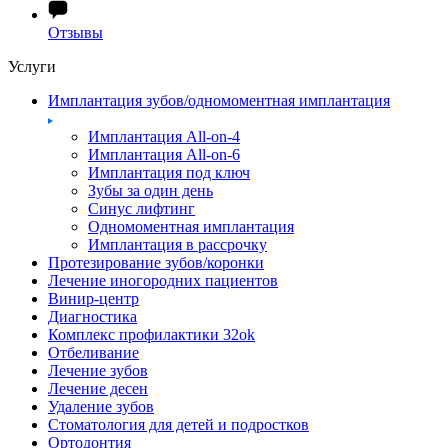
Отзывы
Услуги
Имплантация зубов/одномоментная имплантация
Имплантация All-on-4
Имплантация All-on-6
Имплантация под ключ
Зубы за один день
Синус лифтинг
Одномоментная имплантация
Имплантация в рассрочку
Протезирование зубов/коронки
Лечение иногородних пациентов
Винир-центр
Диагностика
Комплекс профилактики 32ok
Отбеливание
Лечение зубов
Лечение десен
Удаление зубов
Стоматология для детей и подростков
Ортодонтия