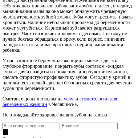
Если до наступления беременности женщина не заметила у
себя никаких признаков заболевания зубов и десен, в период
вынашивания малыша она может обнаружить чрезмерную
чувствительность зубной эмали. Зубы могут треснуть, начать
крошиться. Наличие небольшой проблемы до беременности
может усугубиться. Кариозный зуб начнет разрушаться
быстрее. Часто возникает проблема с деснами. Поэтому не
нужно бояться обращаться к врачу, если кариес, гингивит,
пародонтоз застали вас врасплох в период вынашивания
ребенка.
У нас в клинике беременная женщина сможет сделать
глубокое фторирование, покрыть зубы составом «жидкая
эмаль» для их защиты и снижения гиперчувствительности,
сделать фтористую профилактику зубов. Сегодня у врачей в
наличии есть целый арсенал безопасных средств для лечения
зубов при беременности.
Смотрите цены и отзывы на
услуги стоматологии для
беременных женщин
в Челябинске.
Не откладывайте здоровье ваших зубов на завтра