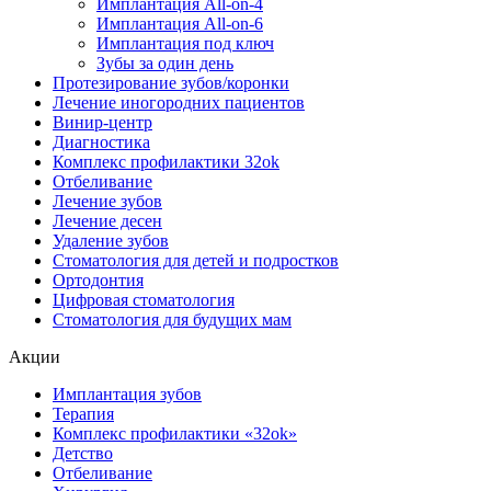
Имплантация All-on-4
Имплантация All-on-6
Имплантация под ключ
Зубы за один день
Протезирование зубов/коронки
Лечение иногородних пациентов
Винир-центр
Диагностика
Комплекс профилактики 32ok
Отбеливание
Лечение зубов
Лечение десен
Удаление зубов
Стоматология для детей и подростков
Ортодонтия
Цифровая стоматология
Стоматология для будущих мам
Акции
Имплантация зубов
Терапия
Комплекс профилактики «32ok»
Детство
Отбеливание