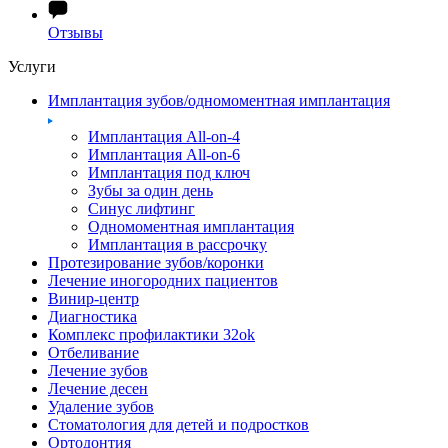
Отзывы
Услуги
Имплантация зубов/одномоментная имплантация
Имплантация All-on-4
Имплантация All-on-6
Имплантация под ключ
Зубы за один день
Синус лифтинг
Одномоментная имплантация
Имплантация в рассрочку
Протезирование зубов/коронки
Лечение иногородних пациентов
Винир-центр
Диагностика
Комплекс профилактики 32ok
Отбеливание
Лечение зубов
Лечение десен
Удаление зубов
Стоматология для детей и подростков
Ортодонтия