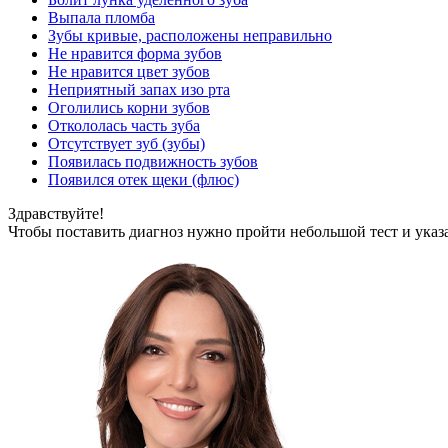
Выпала пломба
Зубы кривые, расположены неправильно
Не нравится форма зубов
Не нравится цвет зубов
Неприятный запах изо рта
Оголились корни зубов
Откололась часть зуба
Отсутствует зуб (зубы)
Появилась подвижность зубов
Появился отек щеки (флюс)
Здравствуйте!
Чтобы поставить диагноз нужно пройти небольшой тест и указ