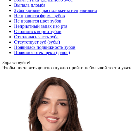
Выпала пломба
Зубы кривые, расположены неправильно
Не нравится форма зубов
Не нравится цвет зубов
Неприятный запах изо рта
Оголились корни зубов
Откололась часть зуба
Отсутствует зуб (зубы)
Появилась подвижность зубов
Появился отек щеки (флюс)
Здравствуйте!
Чтобы поставить диагноз нужно пройти небольшой тест и указ