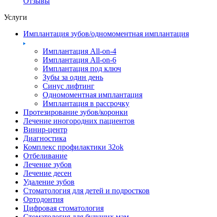
Отзывы
Услуги
Имплантация зубов/одномоментная имплантация
Имплантация All-on-4
Имплантация All-on-6
Имплантация под ключ
Зубы за один день
Синус лифтинг
Одномоментная имплантация
Имплантация в рассрочку
Протезирование зубов/коронки
Лечение иногородних пациентов
Винир-центр
Диагностика
Комплекс профилактики 32ok
Отбеливание
Лечение зубов
Лечение десен
Удаление зубов
Стоматология для детей и подростков
Ортодонтия
Цифровая стоматология
Стоматология для будущих мам