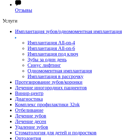
Отзывы
Услуги
Имплантация зубов/одномоментная имплантация
Имплантация All-on-4
Имплантация All-on-6
Имплантация под ключ
Зубы за один день
Синус лифтинг
Одномоментная имплантация
Имплантация в рассрочку
Протезирование зубов/коронки
Лечение иногородних пациентов
Винир-центр
Диагностика
Комплекс профилактики 32ok
Отбеливание
Лечение зубов
Лечение десен
Удаление зубов
Стоматология для детей и подростков
Ортодонтия