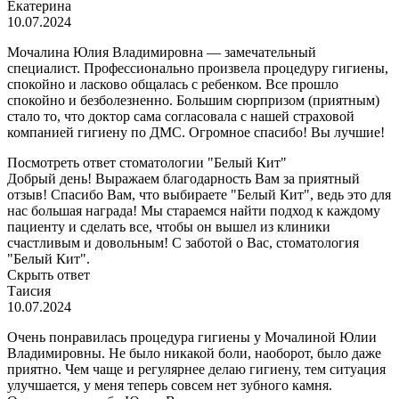
Екатерина
10.07.2024
Мочалина Юлия Владимировна — замечательный
специалист. Профессионально произвела процедуру гигиены,
спокойно и ласково общалась с ребенком. Все прошло
спокойно и безболезненно. Большим сюрпризом (приятным)
стало то, что доктор сама согласовала с нашей страховой
компанией гигиену по ДМС. Огромное спасибо! Вы лучшие!
Посмотреть ответ стоматологии "Белый Кит"
Добрый день! Выражаем благодарность Вам за приятный
отзыв! Спасибо Вам, что выбираете "Белый Кит", ведь это для
нас большая награда! Мы стараемся найти подход к каждому
пациенту и сделать все, чтобы он вышел из клиники
счастливым и довольным! С заботой о Вас, стоматология
"Белый Кит".
Скрыть ответ
Таисия
10.07.2024
Очень понравилась процедура гигиены у Мочалиной Юлии
Владимировны. Не было никакой боли, наоборот, было даже
приятно. Чем чаще и регулярнее делаю гигиену, тем ситуация
улучшается, у меня теперь совсем нет зубного камня.