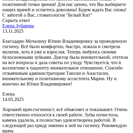
позитивной точки зрения! Для нас ценно, что Вы выбираете
наших врачей и остаетесь довольны! Будем ждать Вас снова!
С заботой о Вас, стоматология "Белый Кит"
Скрыть ответ
Елена Зубарева
13.11.2025
Благодарю Мочалину Юлию Владимировну за проведенную
гигиену. Всё было комфортно, быстро, лежала и смотрела
мультик, хоть я уже и взрослая. Теперь любуюсь своими
белоснежными зубками. Доктор была внимательной, отетила
на все вопросы и дала советы по уходу. Чувствуется, что в
коллективе к пациенту внимательное отношение. Спасибо
отзывчивым администраторам Таисии и Анастасии,
внимательному и позитивному ассистента Марии. Ну и
конечно же Юлии Владимировне!
Елена
14.05.2025
Хороший врач-гигиенист, всё объясняет и показывает. Очень
ответственно относится к своей работе. Зубы почистила,
камень удалила, я полностью удовлетворена работой. В
следующий раз приду именно к ней на гигиену. Рекомендую
врача