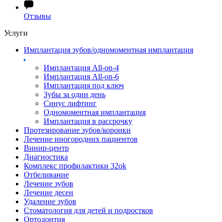
Отзывы
Услуги
Имплантация зубов/одномоментная имплантация
Имплантация All-on-4
Имплантация All-on-6
Имплантация под ключ
Зубы за один день
Синус лифтинг
Одномоментная имплантация
Имплантация в рассрочку
Протезирование зубов/коронки
Лечение иногородних пациентов
Винир-центр
Диагностика
Комплекс профилактики 32ok
Отбеливание
Лечение зубов
Лечение десен
Удаление зубов
Стоматология для детей и подростков
Ортодонтия